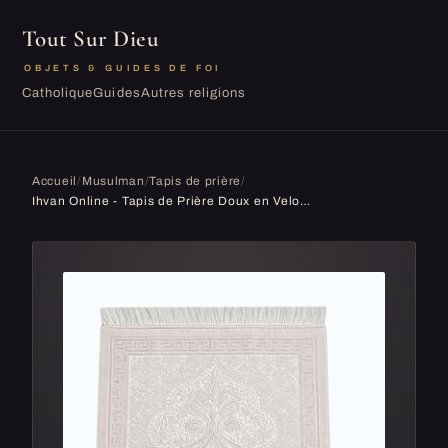
Tout Sur Dieu
OBJETS & GUIDES DE FOI
Catholique
Guides
Autres religions
Accueil
/
Musulman
/
Tapis de prière
/
Ihvan Online - Tapis de Prière Doux en Velours Lux | Janamaz | Sajadah | Tapis de Prière Islamique Doux - Cadeaux Islamiques - Couleur : Crème