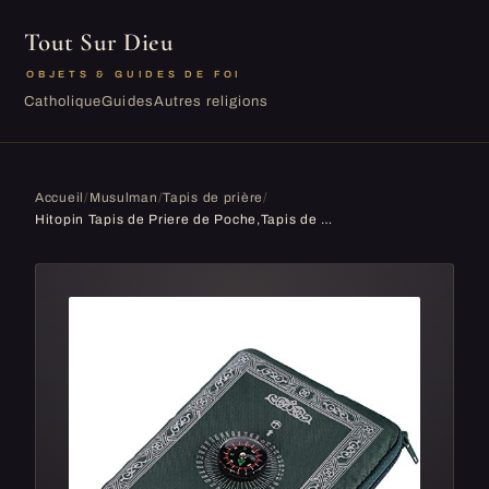
Tout Sur Dieu
OBJETS & GUIDES DE FOI
Catholique
Guides
Autres religions
Accueil
/
Musulman
/
Tapis de prière
/
Hitopin Tapis de Priere de Poche,Tapis de Pri&Egravere Islamique, de Voyage avec Boussole et Sac de Transport, en Polyester Etanche 60 x 100cm