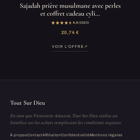
Sajadah prière musulmane avec perles
et coffret cadeau cyli…
4,4
(2 620)
20,74 €
VOIR L'OFFRE
Tout Sur Dieu
En tant que Partenaire Amazon, Tout Sur Dieu réalise un
bénéfice sur les achats remplissant les conditions requises.
À propos
Contact
Affiliation
Confidentialité
Mentions légales