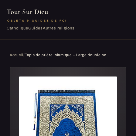
Tout Sur Dieu
OBJETS & GUIDES DE FOI
Catholique
Guides
Autres religions
Accueil
/
Tapis de prière islamique – Large double peluche velours Namaz Sajjadah