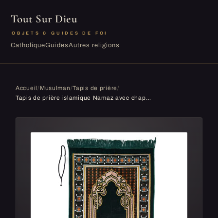
Tout Sur Dieu
OBJETS & GUIDES DE FOI
Catholique
Guides
Autres religions
Accueil
/
Musulman
/
Tapis de prière
/
Tapis de prière islamique Namaz avec chapelet offert tapis léger et doux de musulmane Janamaz,Sajadah,idéal pour le voyage/Masjid(L-vert)