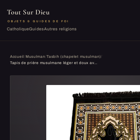
Tout Sur Dieu
OBJETS & GUIDES DE FOI
Catholique
Guides
Autres religions
Accueil
/
Musulman
/
Tasbih (chapelet musulman)
/
Tapis de prière musulmane léger et doux avec chapelet - idéal pour le voyage/maison/bureau/mosquée/Hajj/Umrah (marron foncé)