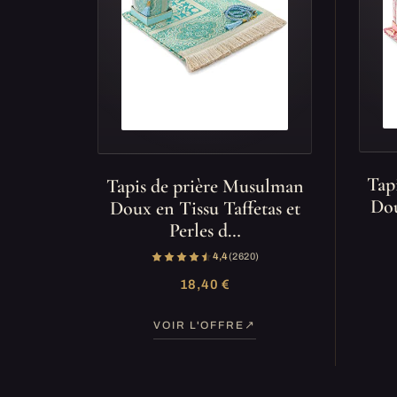
Tap
Tapis de prière Musulman
Dou
Doux en Tissu Taffetas et
Perles d…
4,4
(2 620)
18,40 €
VOIR L'OFFRE