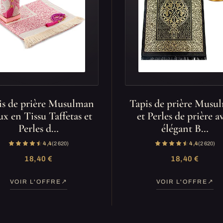
is de prière Musulman
Tapis de prière Musu
x en Tissu Taffetas et
et Perles de prière a
Perles d…
élégant B…
4,4
(2 620)
4,4
(2 620)
18,40 €
18,40 €
VOIR L'OFFRE
VOIR L'OFFRE