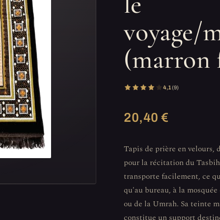
le
voyage/
(marron 
4,1
(9)
20,40 €
Tapis de prière en velours,
pour la récitation du Tasbi
transporte facilement, ce qu
qu'au bureau, à la mosquée 
ou de la Umrah. Sa teinte ma
constitue un support destiné