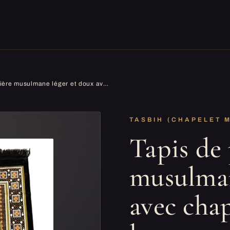
Tapis de prière musulmane léger et doux avec chapelet - idéal pour le voyage/maison/bureau/mosquée/Hajj/Umrah (marron foncé)
TASBIH (CHAPELET 
Tapis de 
musulman
avec chap