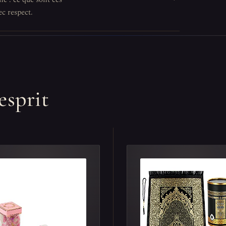
ec respect.
esprit