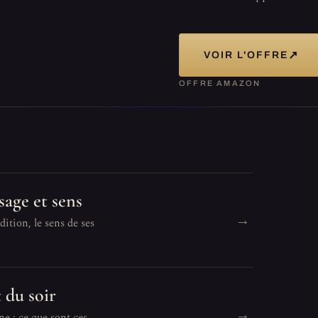
↗
VOIR L'OFFRE
OFFRE AMAZON
sage et sens
→
ition, le sens de ses
 du soir
→
e : ce que sont ces