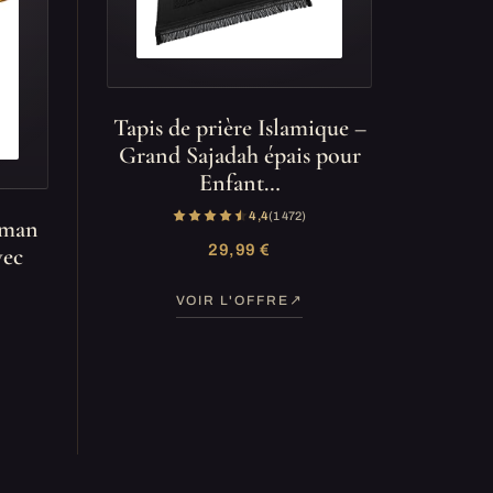
Tapis de prière Islamique –
Grand Sajadah épais pour
Enfant…
4,4
(1 472)
lman
29,99 €
vec
VOIR L'OFFRE