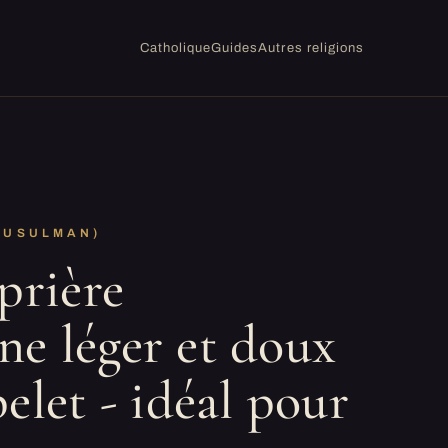
Catholique
Guides
Autres religions
MUSULMAN)
prière
e léger et doux
elet - idéal pour