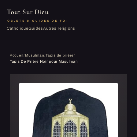
Tout Sur Dieu
OBJETS & GUIDES DE FOI
Catholique
Guides
Autres religions
Accueil
/
Musulman
/
Tapis de prière
/
Tapis De Prière Noir pour Musulman