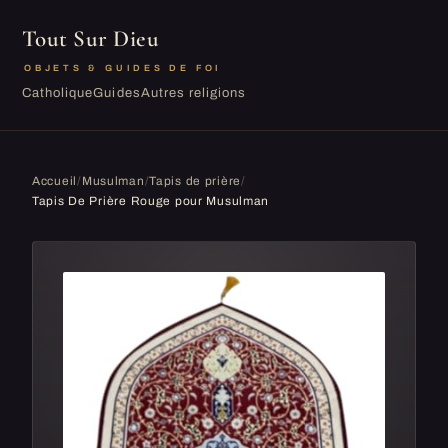
Tout Sur Dieu
OBJETS & GUIDES DE FOI
Catholique
Guides
Autres religions
Accueil
/
Musulman
/
Tapis de prière
/
Tapis De Prière Rouge pour Musulman