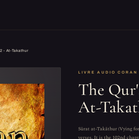
2 - At-Takathur
LIVRE AUDIO CORAN
The Qur'
At-Takat
Sūrat at-Takāthur (Vying fo
verses. It is the 102nd chap