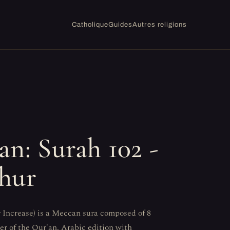
Catholique
Guides
Autres religions
an: Surah 102 -
hur
r Increase) is a Meccan sura composed of 8
ter of the Qur'an. Arabic edition with