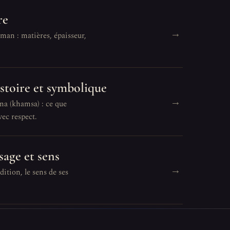
re
→
man : matières, épaisseur,
istoire et symbolique
→
ma (khamsa) : ce que
ec respect.
sage et sens
→
ition, le sens de ses