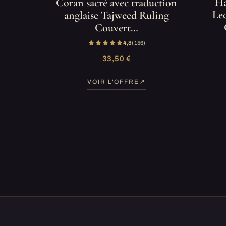
Ha
Coran sacré avec traduction
Le
anglaise Tajweed Ruling
Couvert…
4,8
(156)
33,50 €
VOIR L'OFFRE