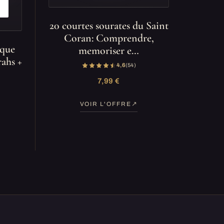
20 courtes sourates du Saint
Coran: Comprendre,
ique
memoriser e…
rahs +
4,6
(54)
7,99 €
VOIR L'OFFRE