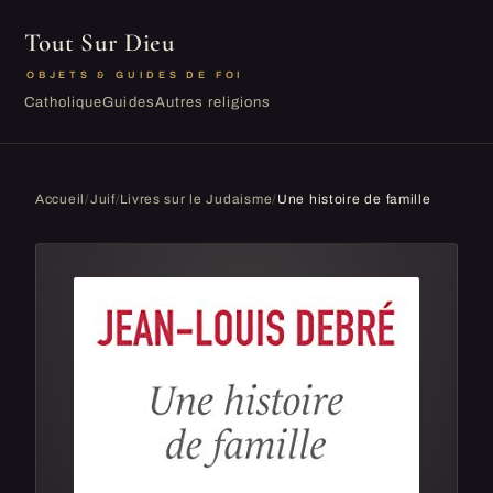
Tout Sur Dieu
OBJETS & GUIDES DE FOI
Catholique
Guides
Autres religions
Accueil
/
Juif
/
Livres sur le Judaisme
/
Une histoire de famille