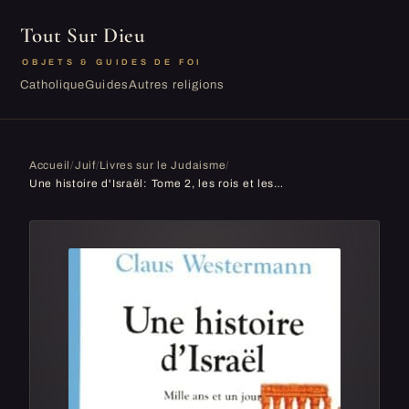
Tout Sur Dieu
OBJETS & GUIDES DE FOI
Catholique
Guides
Autres religions
Accueil
/
Juif
/
Livres sur le Judaisme
/
Une histoire d'Israël: Tome 2, les rois et les prophètes