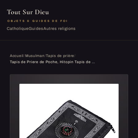
Tout Sur Dieu
OBJETS & GUIDES DE FOI
Catholique
Guides
Autres religions
Accueil
/
Musulman
/
Tapis de prière
/
Tapis de Priere de Poche, Hitopin Tapis de Prière Islamique de Voyage, avec Boussole et Sac de Transport, en Polyester Etanche 60 x 100 cm