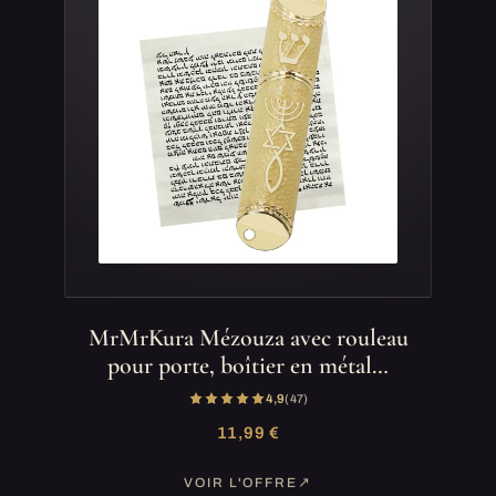
MrMrKura Mézouza avec rouleau
pour porte, boîtier en métal…
4,9
(47)
11,99 €
VOIR L'OFFRE