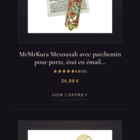
MrMrKura Mezouzah avec parchemin
pour porte, étui en émail…
4,8
(55)
24,99 €
VOIR L'OFFRE