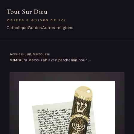
Tout Sur Dieu
OBJETS & GUIDES DE FOI
Catholique
Guides
Autres religions
Accueil
/
Juif
/
Mezouza
/
MrMrKura Mezouzah avec parchemin pour porte, étui mezouzah en métal avec sceau messianique pour bénédiction de maison hébraïque, cadeaux juifs, décoration de pendaison de crémaillère juive, Noël