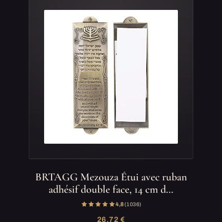
BRTAGG Mezouza Étui avec ruban
adhésif double face, 14 cm d…
4,8
(1 036)
26,72 €