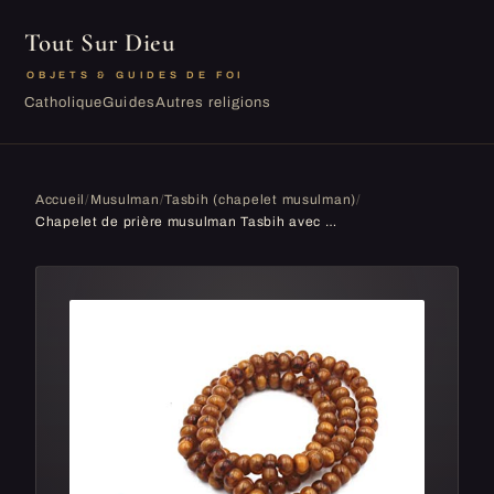
Tout Sur Dieu
OBJETS & GUIDES DE FOI
Catholique
Guides
Autres religions
Accueil
/
Musulman
/
Tasbih (chapelet musulman)
/
Chapelet de prière musulman Tasbih avec 99 perles pour l'Aïd et le Ramadan - Marron clair