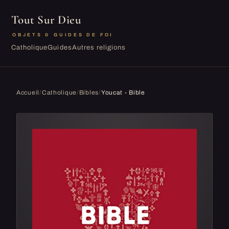
Tout Sur Dieu
OBJETS & GUIDES DE FOI
Catholique
Guides
Autres religions
Accueil
/
Catholique
/
Bibles
/
Youcat - Bible