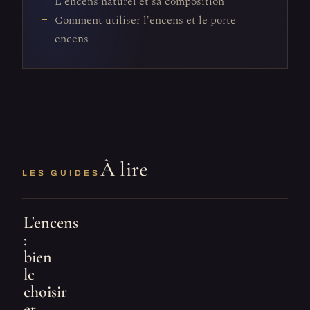
L'encens naturel et sa composition
Comment utiliser l'encens et le porte-
encens
À lire
LES GUIDES
L'encens
:
bien
le
choisir
et