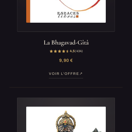
La Bhagavad-Gîtâ
4,5
(434)
9,90 €
VOIR L'OFFRE