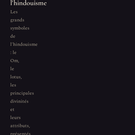
l'hindouisme
Les
grands
symboles
de
l'hindouisme
: le
Om,
le
lotus,
les
principales
divinités
et
leurs
attributs,
présentés