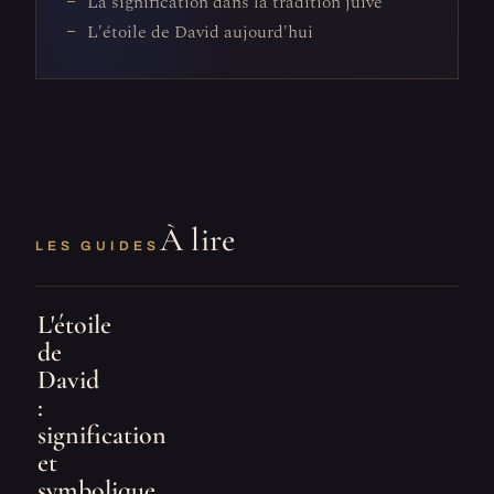
La signification dans la tradition juive
L'étoile de David aujourd'hui
À lire
LES GUIDES
L'étoile
de
David
:
signification
et
symbolique