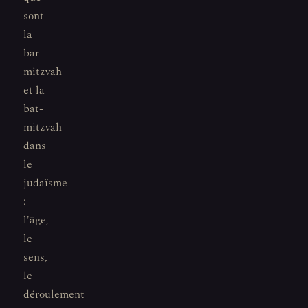
sont
la
bar-
mitzvah
et la
bat-
mitzvah
dans
le
judaïsme
:
l'âge,
le
sens,
le
déroulement