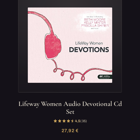
Lifeway Women Audio Devotional Cd
Set
4,5
(35)
27,92 €