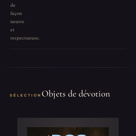
de
façon
neutre
et
respectueuse.
Objets de dévotion
SÉLECTION