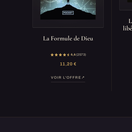
L
lib
La Formule de Dieu
4,4
(2 573)
11,20 €
VOIR L'OFFRE