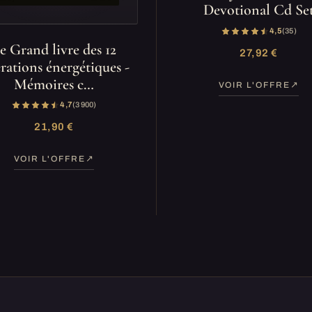
Devotional Cd Se
4,5
(35)
e Grand livre des 12
27,92 €
érations énergétiques -
Mémoires c…
VOIR L'OFFRE
4,7
(3 900)
21,90 €
VOIR L'OFFRE