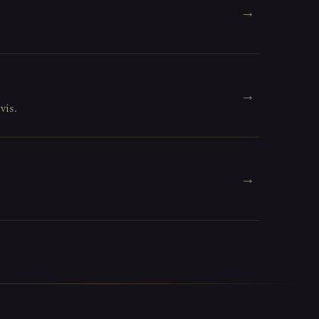
→
→
vis.
→