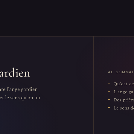
gardien
AU SOMMAI
Qu'est-ce
nte l'ange gardien
L'ange ga
et le sens qu'on lui
Des prièr
Le sens d