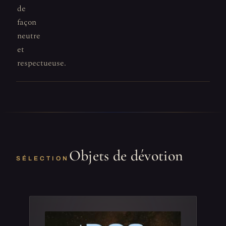
de
façon
neutre
et
respectueuse.
Objets de dévotion
SÉLECTION