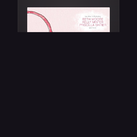
Lifeway Women Audio Devotional Cd
Set
4,5
(35)
27,92 €