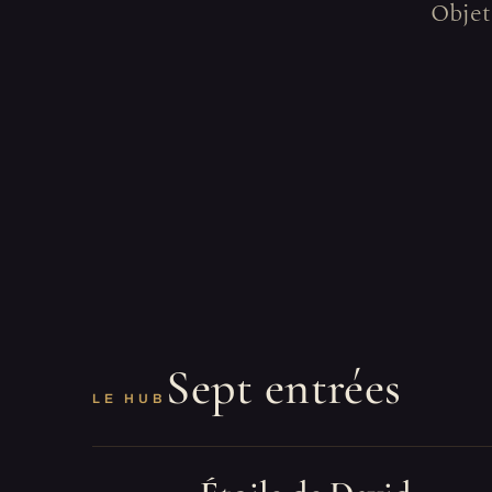
Objets
Sept entrées
LE HUB