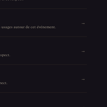
→
es usages autour de cet événement.
→
espect.
→
pect.
→