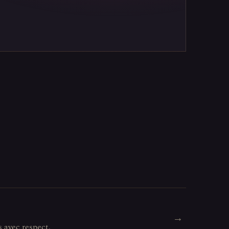
→
s avec respect.