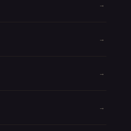
→
→
→
→