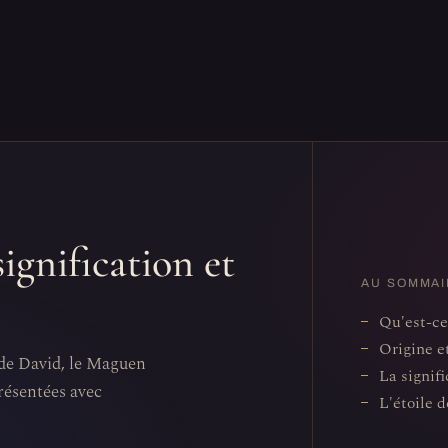
signification et
AU SOMMAI
Qu'est-ce
Origine e
e de David, le Maguen
La signifi
présentées avec
L'étoile 