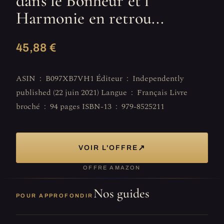
dans le Bonheur et l'
Harmonie en retrou...
45,88 €
ASIN ‏ : ‎ B097XB7VH1 Éditeur ‏ : ‎ Independently
published (22 juin 2021) Langue ‏ : ‎ Français Livre
broché ‏ : ‎ 94 pages ISBN-13 ‏ : ‎ 979-8525211
↗
VOIR L'OFFRE
OFFRE AMAZON
Nos guides
POUR APPROFONDIR