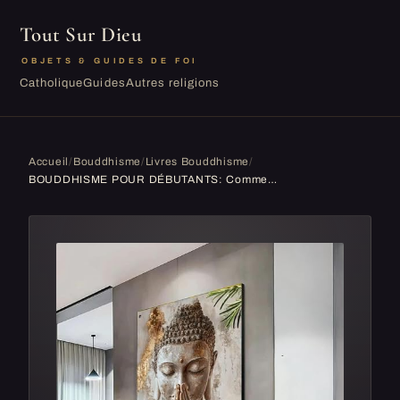
Tout Sur Dieu
OBJETS & GUIDES DE FOI
Catholique
Guides
Autres religions
Accueil
/
Bouddhisme
/
Livres Bouddhisme
/
BOUDDHISME POUR DÉBUTANTS: Commence une Nouvelle Vie Sans Stress ni Préoccupations. Découvre comment Vivre dans le Bonheur et l' Harmonie en retrou...