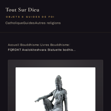
Tout Sur Dieu
OBJETS & GUIDES DE FOI
Catholique
Guides
Autres religions
Accueil
/
Bouddhisme
/
Livres Bouddhisme
/
FQRDKT Avalokiteshvara Statuette bodhisattva bouddhiste fabriquée à la main pour décorer votre sanctuaire intérieur Figurine Guan légère