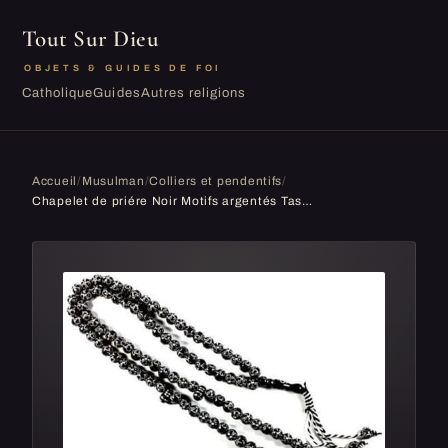
Tout Sur Dieu
OBJETS & GUIDES DE FOI
Catholique
Guides
Autres religions
Accueil
/
Musulman
/
Colliers et pendentifs
/
Chapelet de priére Noir Motifs argentés Tasbih Sabha Islam Islamique 99 perles Sebha musulman Misbaha Collier de priere musulmane