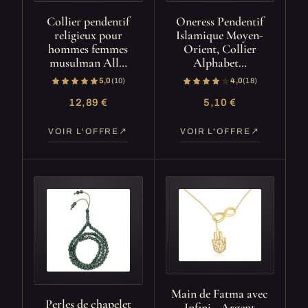
Collier pendentif
Oneress Pendentif
religieux pour
Islamique Moyen-
hommes femmes
Orient, Collier
musulman All…
Alphabet…
5,0
(10)
4,0
(18)
12,89 €
5,10 €
VOIR L'OFFRE
VOIR L'OFFRE
Main de Fatma avec
Perles de chapelet
Infini - Argent