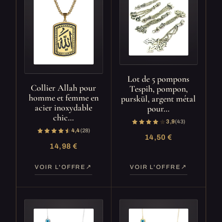
Lot de 5 pompons
Collier Allah pour
Tespih, pompon,
homme et femme en
purskül, argent métal
acier inoxydable
pour…
chic…
3,9
(43)
4,4
(28)
14,50 €
14,98 €
VOIR L'OFFRE
VOIR L'OFFRE