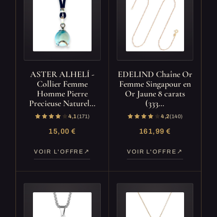
ASTER ALHELÍ -
EDELIND Chaîne Or
Collier Femme
Femme Singapour en
Homme Pierre
Or Jaune 8 carats
Precieuse Naturel…
(333…
4,1
(171)
4,2
(140)
15,00 €
161,99 €
VOIR L'OFFRE
VOIR L'OFFRE