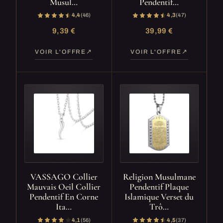
Musul…
Pendentif…
4,4
(46)
4,3
(47)
9,39 €
39,99 €
VOIR L'OFFRE
VOIR L'OFFRE
VASSAGO Collier
Religion Musulmane
Mauvais Oeil Collier
Pendentif Plaque
Pendentif En Corne
Islamique Verset du
Ita…
Trô…
4,1
(56)
4,5
(37)