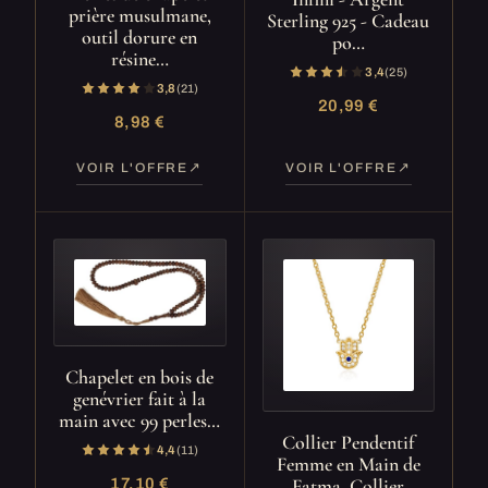
prière musulmane,
Sterling 925 - Cadeau
outil dorure en
po…
résine…
3,4
(25)
3,8
(21)
20,99 €
8,98 €
VOIR L'OFFRE
VOIR L'OFFRE
Chapelet en bois de
genévrier fait à la
main avec 99 perles…
Collier Pendentif
4,4
(11)
Femme en Main de
Fatma, Collier
17,10 €