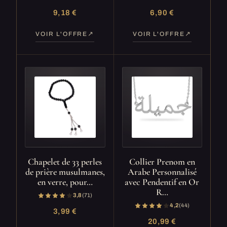
9,18 €
6,90 €
VOIR L'OFFRE
VOIR L'OFFRE
Chapelet de 33 perles
Collier Prenom en
de prière musulmanes,
Arabe Personnalisé
en verre, pour…
avec Pendentif en Or
R…
3,8
(71)
4,2
(44)
3,99 €
20,99 €