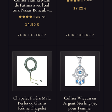
Collier Hamsa Main
4,2
(57)
de Fatima avec l’œil
17,22 €
turc Nazar Boncuk -…
3,9
(79)
14,90 €
VOIR L'OFFRE
VOIR L'OFFRE
Chapelet Prière Mala
Collier Wiccan en
Perles 99 Grains
Argent Sterling 925
Résine Chapelet
pour Femme,