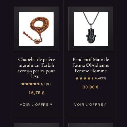
Chapelet de prière
Pendentif Main de
musulman Tasbih
Fatma Obsidienne
avec 99 perles pour
Femme Homme
l'Aï…
4,4
(32)
4,5
(30)
30,00 €
16,79 €
VOIR L'OFFRE
VOIR L'OFFRE