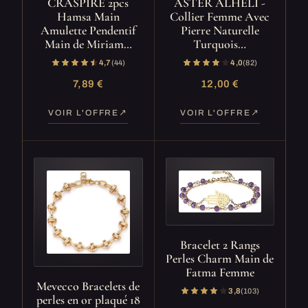
CRASPIRE 2pcs
ASTER ALHELÍ -
Hamsa Main
Collier Femme Avec
Amulette Pendentif
Pierre Naturelle
Main de Miriam…
Turquois…
4,7
(44)
4,0
(82)
7,89 €
12,00 €
VOIR L'OFFRE
VOIR L'OFFRE
Bracelet 2 Rangs
Perles Charm Main de
Fatma Femme
Mevecco Bracelets de
3,8
(103)
perles en or plaqué 18