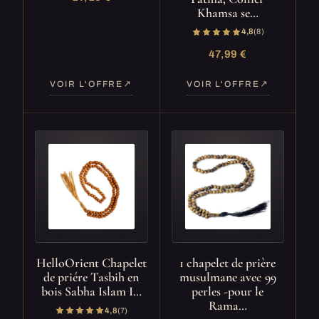
Khamsa se…
4,8
(8)
47,99 €
VOIR L'OFFRE
VOIR L'OFFRE
HelloOrient Chapelet
1 chapelet de prière
de priére Tasbih en
musulmane avec 99
bois Sabha Islam I…
perles -pour le
Rama…
4,8
(7)