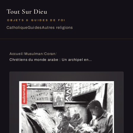
Tout Sur Dieu
OBJETS & GUIDES DE FOI
Catholique
Guides
Autres religions
Accueil
/
Musulman
/
Coran
/
Chrétiens du monde arabe : Un archipel en terre d'Islam