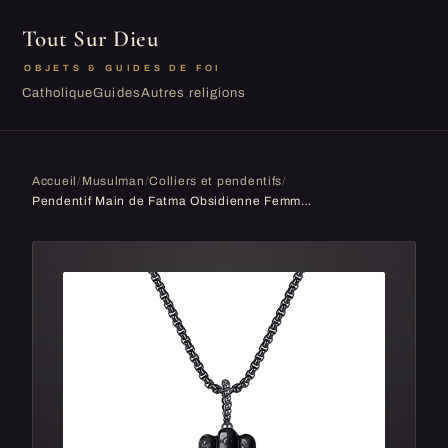
Tout Sur Dieu
OBJETS & GUIDES DE FOI
Catholique
Guides
Autres religions
Accueil
/
Musulman
/
Colliers et pendentifs
/
Pendentif Main de Fatma Obsidienne Femme Homme