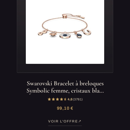
Swarovski Bracelet à breloques
Symbolic femme, cristaux bla…
4,6
(3 761)
99,10 €
VOIR L'OFFRE