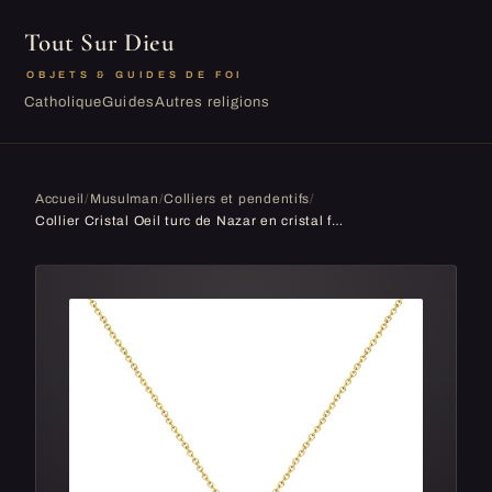
Tout Sur Dieu
OBJETS & GUIDES DE FOI
Catholique
Guides
Autres religions
Accueil
/
Musulman
/
Colliers et pendentifs
/
Collier Cristal Oeil turc de Nazar en cristal fait main,Mauvais œil Collier Bracelet Ensemble pour Femme, Saphir Résine Oeil Bleu Pendentif Pierre ...