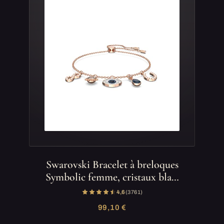
Swarovski Bracelet à breloques
Symbolic femme, cristaux bla…
4,6
(3 761)
99,10 €