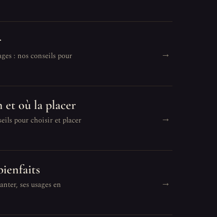
r
→
ages : nos conseils pour
 et où la placer
→
eils pour choisir et placer
bienfaits
→
anter, ses usages en