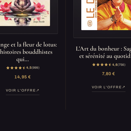
inge et la fleur de lotus:
L'Art du bonheur : Sa
 histoires bouddhistes
et sérénité au quotid
qui…
4,6
(756)
4,5
(999)
7,80 €
14,95 €
VOIR L'OFFRE
VOIR L'OFFRE