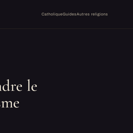
Catholique
Guides
Autres religions
E
dre le
sme