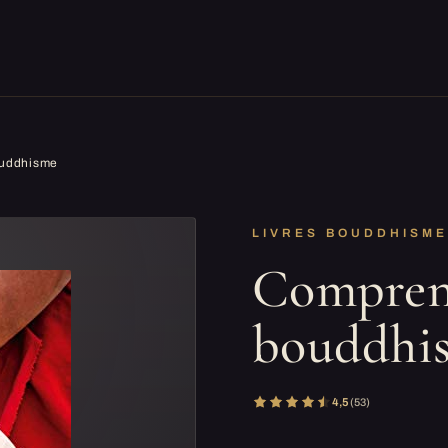
ouddhisme
LIVRES BOUDDHISM
Compren
bouddhi
4,5
(53)