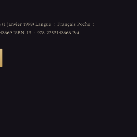
‎ 222 pages ISBN-10 ‏ : ‎ 2253143669 ISBN-13 ‏ : ‎ 978-2253143666 Poi