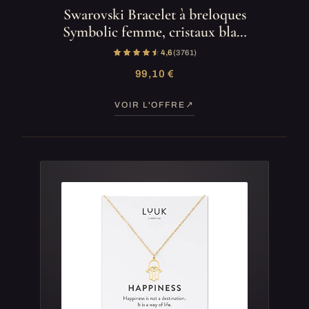
Swarovski Bracelet à breloques
Symbolic femme, cristaux bla…
4,6
(3 761)
99,10 €
VOIR L'OFFRE