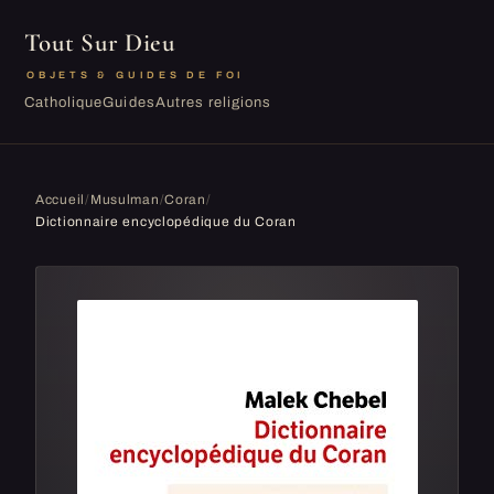
Tout Sur Dieu
OBJETS & GUIDES DE FOI
Catholique
Guides
Autres religions
Accueil
/
Musulman
/
Coran
/
Dictionnaire encyclopédique du Coran