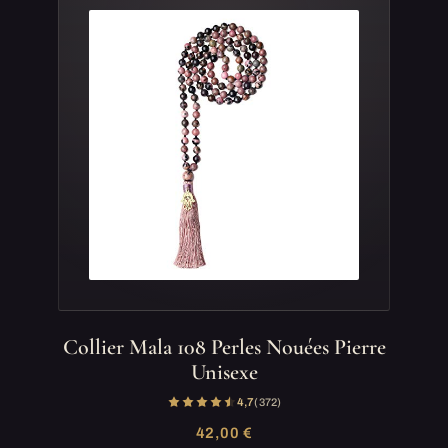
Collier Mala 108 Perles Nouées Pierre
Unisexe
4,7
(372)
42,00 €