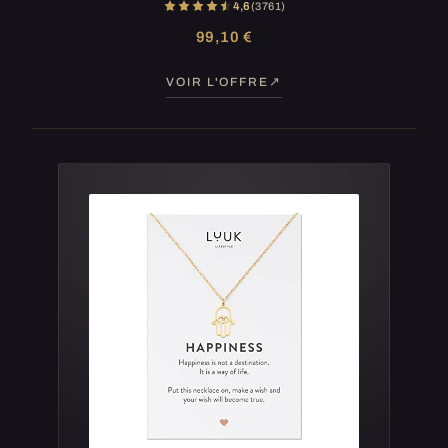
4,6
(3 761)
99,10 €
VOIR L'OFFRE