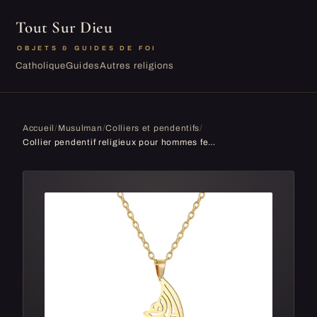
Tout Sur Dieu
OBJETS & GUIDES DE FOI
Catholique
Guides
Autres religions
Accueil
/
Musulman
/
Colliers et pendentifs
/
Collier pendentif religieux pour hommes femmes musulman Allah collier Ayatul Kursi arabe en acier inoxydable collier islamique ailes creuses bijoux...