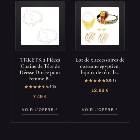
TRKETK 2 Pièces
Lot de 5 accessoires de
Chaîne de Tête de
costume égyptien,
Déesse Dorée pour
bijoux de tête, b…
Femme B…
5,0
(1)
4,6
(5)
12,86 €
7,49 €
VOIR L'OFFRE
VOIR L'OFFRE