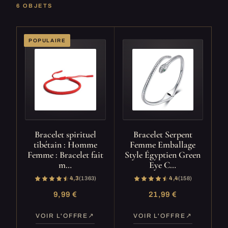
6 OBJETS
POPULAIRE
Bracelet spirituel
Bracelet Serpent
tibétain : Homme
Femme Emballage
Femme : Bracelet fait
Style Égyptien Green
m…
Eye C…
4,3
(1 363)
4,4
(158)
9,99 €
21,99 €
VOIR L'OFFRE
VOIR L'OFFRE