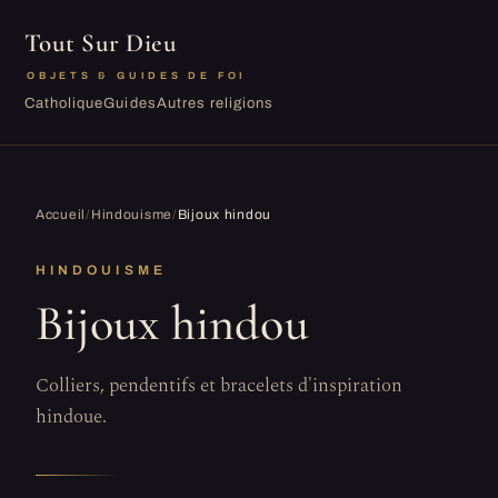
Tout Sur Dieu
OBJETS & GUIDES DE FOI
Catholique
Guides
Autres religions
Accueil
/
Hindouisme
/
Bijoux hindou
HINDOUISME
Bijoux hindou
Colliers, pendentifs et bracelets d'inspiration
hindoue.