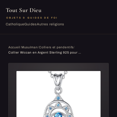
Tout Sur Dieu
OBJETS & GUIDES DE FOI
Catholique
Guides
Autres religions
Accueil
/
Musulman
/
Colliers et pendentifs
/
Collier Wiccan en Argent Sterling 925 pour Femme, Pendentif Vintage avec Nœud de Sorcière Triple lune Pédant, étoile du Chaos Magique, 61 cm/55,9 cm