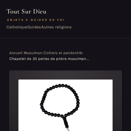
Tout Sur Dieu
OBJETS & GUIDES DE FOI
Catholique
Guides
Autres religions
Accueil
/
Musulman
/
Colliers et pendentifs
/
Chapelet de 33 perles de prière musulmanes, en verre, pour homme et femme, familles et amis, cadeau, noir, chaîne, collier, bracelet islamique