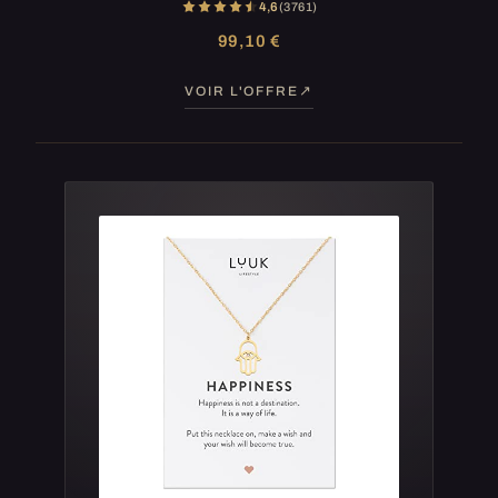
4,6
(3 761)
99,10 €
VOIR L'OFFRE