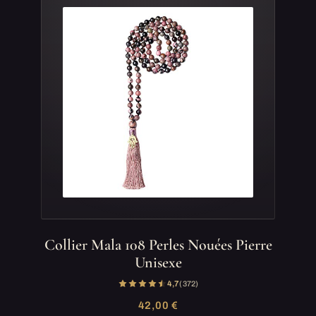
Collier Mala 108 Perles Nouées Pierre
Unisexe
4,7
(372)
42,00 €