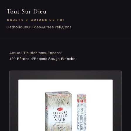
Tout Sur Dieu
OBJETS & GUIDES DE FOI
Catholique
Guides
Autres religions
Accueil
/
Bouddhisme
/
Encens
/
120 Bâtons d'Encens Sauge Blanche