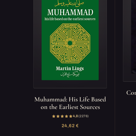
Cor
Muhammad: His Life Based
on the Earliest Sources
4,8
(2 276)
24,62 €