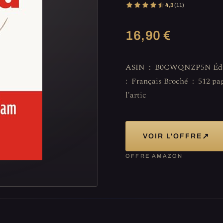
4,3
(11)
16,90 €
ASIN ‏ : ‎ B0CWQNZP5N Éditeur ‏ : ‎ TALLANDIER (2 mai 2024) Langue ‏
: ‎ Français Broché ‏ : ‎ 512 pages ISBN-13 ‏ : ‎ 979-1021055995 Poids de
l'artic
↗
VOIR L'OFFRE
OFFRE AMAZON