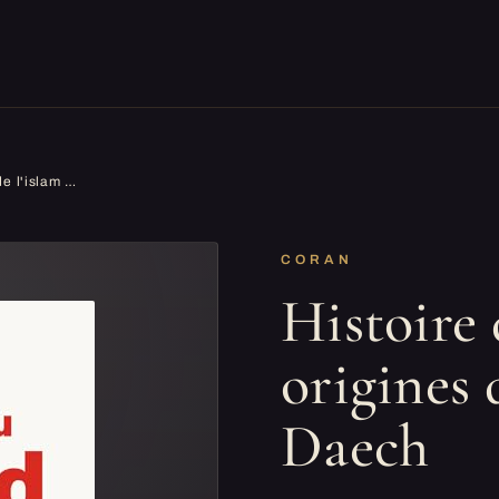
Histoire du djihad: Des origines de l'islam à Daech
CORAN
Histoire 
origines 
Daech