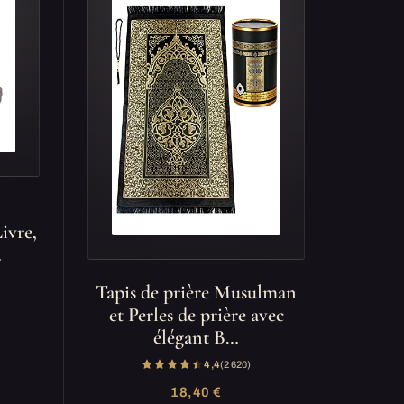
ivre,
…
Tapis de prière Musulman
et Perles de prière avec
élégant B…
4,4
(2 620)
18,40 €