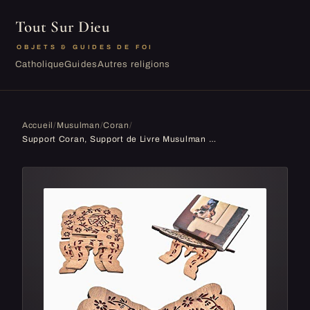
Tout Sur Dieu
OBJETS & GUIDES DE FOI
Catholique
Guides
Autres religions
Accueil
/
Musulman
/
Coran
/
Support Coran, Support de Livre Musulman en Bois Sculpté à La Main, Coran Titulaire du Livre Islam Livre Étrier Support À La Maison Décoration de B...