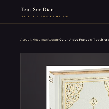
Tout Sur Dieu
OBJETS & GUIDES DE FOI
Accueil
/
Musulman
/
Coran
/