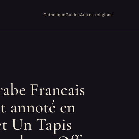
Catholique
Guides
Autres religions
abe Francais
et annoté en
et Un Tapis