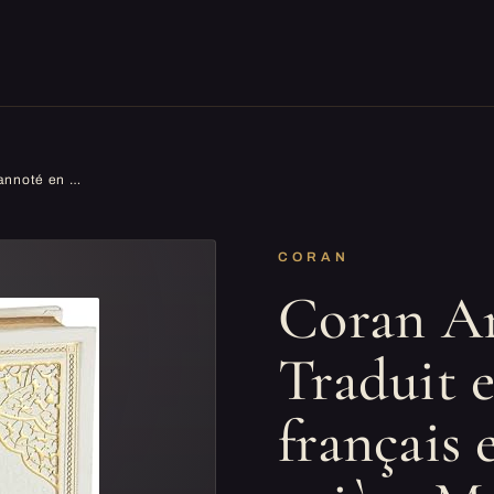
Coran Arabe Francais Traduit et annoté en français et Un Tapis prière Musulman Offert (Violet)
CORAN
Coran Ar
Traduit 
français 