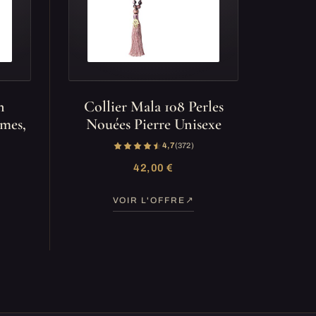
n
Collier Mala 108 Perles
mmes,
Nouées Pierre Unisexe
4,7
(372)
42,00 €
VOIR L'OFFRE