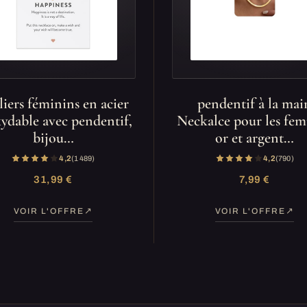
liers féminins en acier
pendentif à la mai
ydable avec pendentif,
Neckalce pour les fe
bijou…
or et argent…
4,2
(1 489)
4,2
(790)
31,99 €
7,99 €
VOIR L'OFFRE
VOIR L'OFFRE