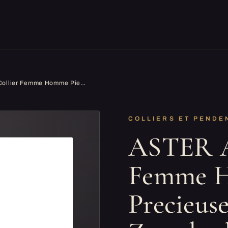
ASTER ALHELÍ - Collier Femme Homme Pierre Precieuse Naturelles - Zamak plaqué Argent - Pendentif Pendule Femme de Amulette Protection Puissante - Idéal pour Cadeau (Agate bleu)
COLLIERS ET PENDE
ASTER A
Femme H
Precieuse