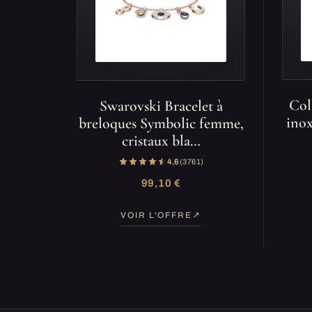
Col
Swarovski Bracelet à
inox
breloques Symbolic femme,
cristaux bla…
4,6
(3 761)
99,10 €
VOIR L'OFFRE