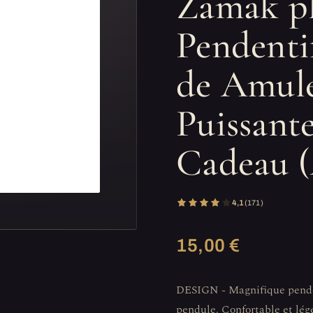
Zamak pl
Pendenti
de Amule
Puissante
Cadeau (
4,1
(171)
15,00 €
DESIGN - Magnifique penden
pendule. Confortable et lége