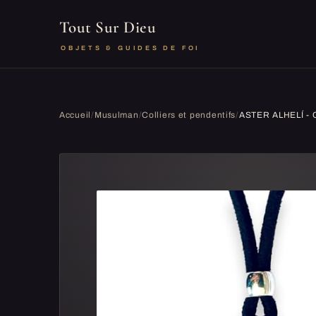
Tout Sur Dieu
OBJETS & GUIDES DE FOI
Accueil
/
Musulman
/
Colliers et pendentifs
/