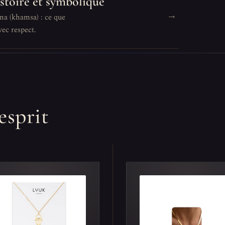
istoire et symbolique
→
ma (khamsa) : ce que
ec respect.
esprit