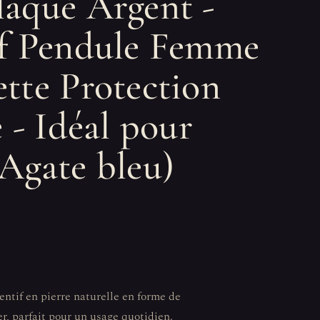
aqué Argent -
f Pendule Femme
tte Protection
 - Idéal pour
Agate bleu)
tif en pierre naturelle en forme de
r, parfait pour un usage quotidien.