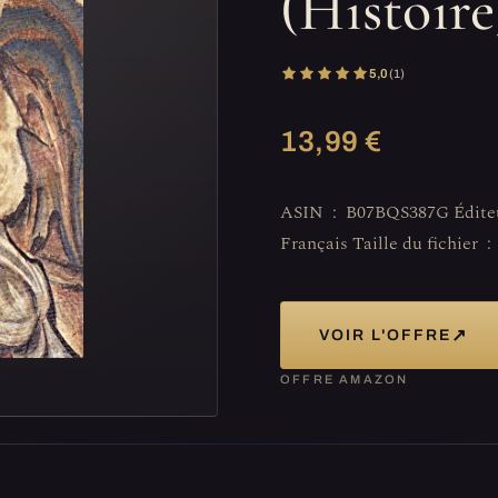
(Histoire
5,0
(1)
13,99 €
ASIN ‏ : ‎ B07BQS387G Éditeur ‏ : ‎ CNRS éditions (5 avril 2018) Langue ‏ : ‎
↗
VOIR L'OFFRE
OFFRE AMAZON