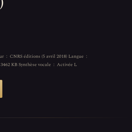
)
Français Taille du fichier ‏ : ‎ 3462 KB Synthèse vocale ‏ : ‎ Activée L