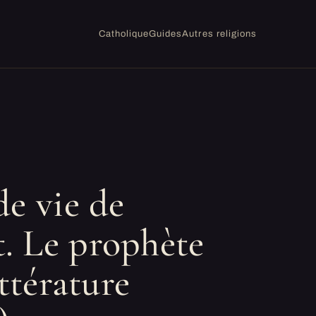
Catholique
Guides
Autres religions
de vie de
 Le prophète
ittérature