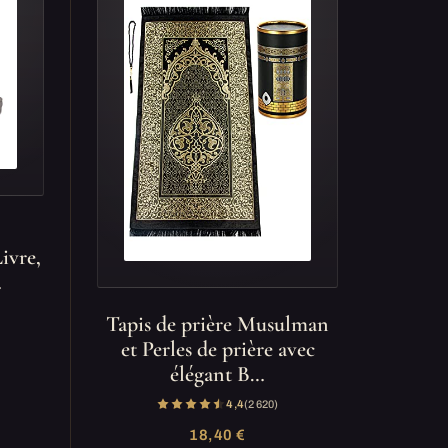
ivre,
…
Tapis de prière Musulman
et Perles de prière avec
élégant B…
4,4
(2 620)
18,40 €