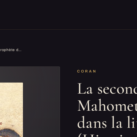
La seconde vie de Mahomet. Le prophète dans la littérature (Histoire)
CORAN
La secon
Mahomet.
dans la l