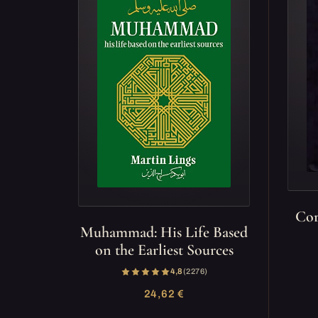
Cor
Muhammad: His Life Based
on the Earliest Sources
4,8
(2 276)
24,62 €