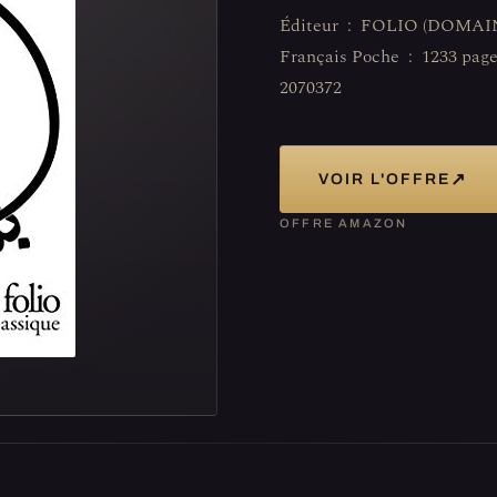
Éditeur ‏ : ‎ FOLIO (DOMAINE PUBLIC) (23 octobre 1980) Langue ‏ : ‎
Français Poche ‏ : ‎ 1233 pages ISBN-10 ‏ : ‎ 2070372332 ISBN-13 ‏ : ‎ 978-
2070372
↗
VOIR L'OFFRE
OFFRE AMAZON