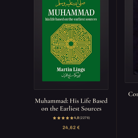
Cor
Muhammad: His Life Based
on the Earliest Sources
4,8
(2 276)
24,62 €