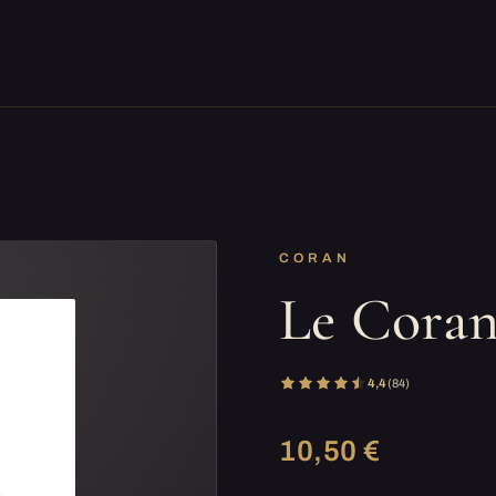
CORAN
Le Coran
4,4
(84)
10,50 €