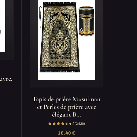
ivre,
…
Tapis de prière Musulman
et Perles de prière avec
élégant B…
4,4
(2 620)
18,40 €