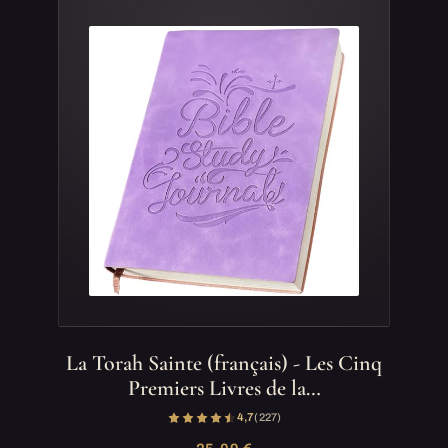
La Torah Sainte (français) - Les Cinq
Premiers Livres de la…
4,7
(227)