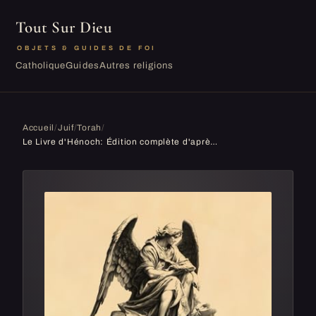
Tout Sur Dieu
OBJETS & GUIDES DE FOI
Catholique
Guides
Autres religions
Accueil
/
Juif
/
Torah
/
Le Livre d'Hénoch: Édition complète d'après la traduction de François Martin