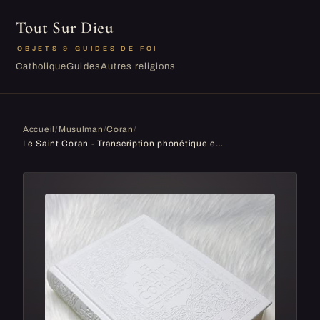
Tout Sur Dieu
OBJETS & GUIDES DE FOI
Catholique
Guides
Autres religions
Accueil
/
Musulman
/
Coran
/
Le Saint Coran - Transcription phonétique et Traduction des sens en français