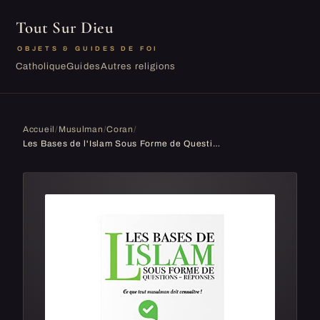
Tout Sur Dieu
OBJETS & GUIDES DE FOI
Catholique
Guides
Autres religions
Accueil
/
Musulman
/
Coran
/
Les Bases de l'Islam Sous Forme de Questions-Réponses │Comprendre l'Islam facilement en 200 Q&R !