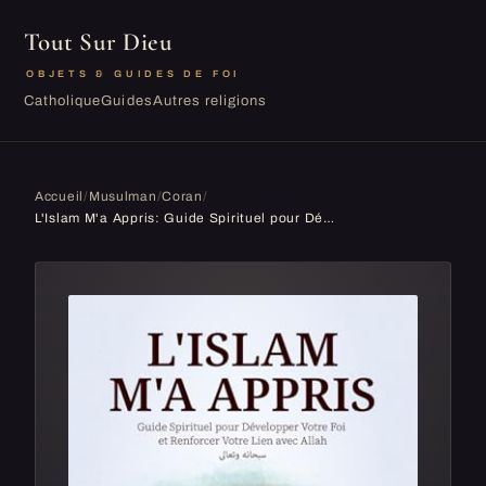
Tout Sur Dieu
OBJETS & GUIDES DE FOI
Catholique
Guides
Autres religions
Accueil
/
Musulman
/
Coran
/
L'Islam M'a Appris: Guide Spirituel pour Développer Votre Foi