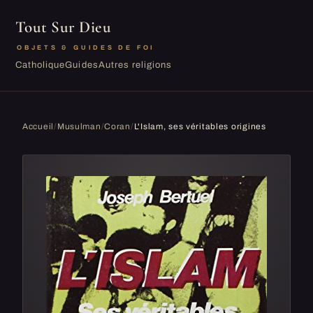
Tout Sur Dieu
OBJETS & GUIDES DE FOI
Catholique
Guides
Autres religions
Accueil
/
Musulman
/
Coran
/
L'Islam, ses véritables origines