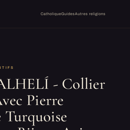
Catholique
Guides
Autres religions
NTIFS
LHELÍ - Collier
ec Pierre
e Turquoise