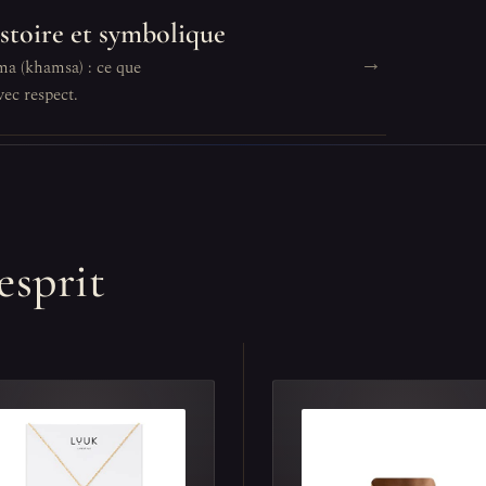
istoire et symbolique
→
ma (khamsa) : ce que
ec respect.
esprit