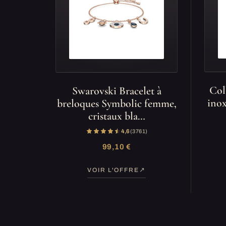
Col
Swarovski Bracelet à
inox
breloques Symbolic femme,
cristaux bla…
4,6
(3 761)
99,10 €
VOIR L'OFFRE