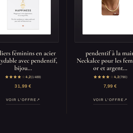
liers féminins en acier
pendentif à la mai
ydable avec pendentif,
Neckalce pour les fe
bijou…
or et argent…
4,2
(1 489)
4,2
(790)
31,99 €
7,99 €
VOIR L'OFFRE
VOIR L'OFFRE