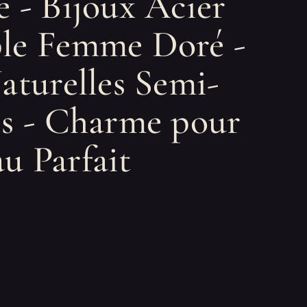
e - Bijoux Acier
le Femme Doré -
aturelles Semi-
es - Charme pour
u Parfait