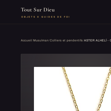
Tout Sur Dieu
OBJETS & GUIDES DE FOI
Accueil
/
Musulman
/
Colliers et pendentifs
/