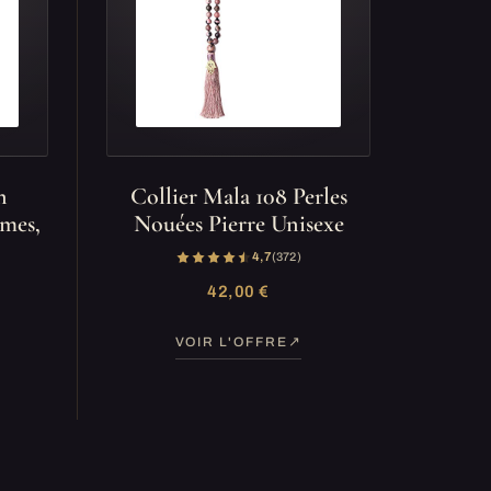
n
Collier Mala 108 Perles
mmes,
Nouées Pierre Unisexe
4,7
(372)
42,00 €
VOIR L'OFFRE