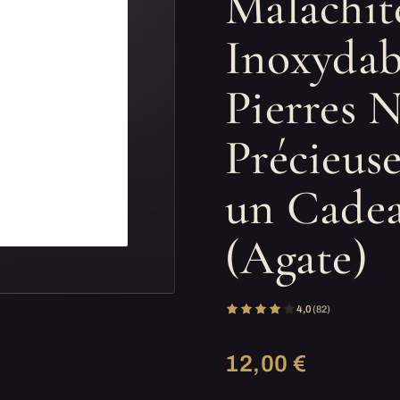
Malachit
Inoxydab
Pierres N
Précieus
un Cadea
(Agate)
4,0
(82)
12,00 €