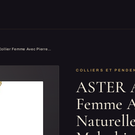
ASTER ALHELÍ - Collier Femme Avec Pierre Naturelle Turquoise Malachite - Bijoux Acier Inoxydable Femme Doré - Pierres Naturelles Semi-Précieuses - Charme pour un Cadeau Parfait (Agate)
COLLIERS ET PENDE
ASTER A
Femme Av
Naturell