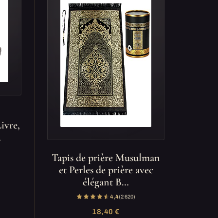
ivre,
…
Tapis de prière Musulman
et Perles de prière avec
élégant B…
4,4
(2 620)
18,40 €