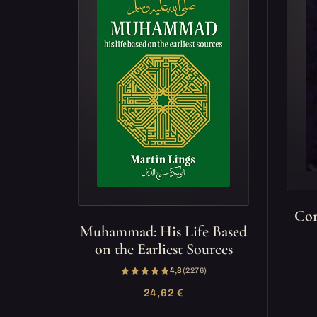
Cor
Muhammad: His Life Based
on the Earliest Sources
4,8
(2 276)
24,62 €