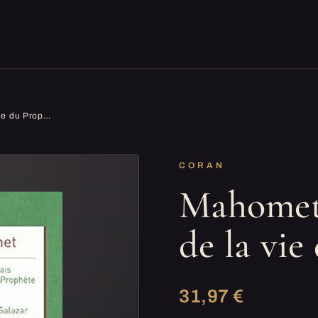
Mahomet: Récits français de la vie du Prophète
CORAN
Mahomet:
de la vie
31,97 €