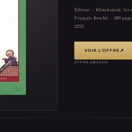
Éditeur ‏ : ‎ Klincksieck; 1er édition (26 novembre 2005) Langue ‏ : ‎
Français Broché ‏ : ‎ 389 pages ISBN-10 ‏ : ‎ 2252035404 ISBN-13 ‏ : ‎ 978-
2252
↗
VOIR L'OFFRE
OFFRE AMAZON